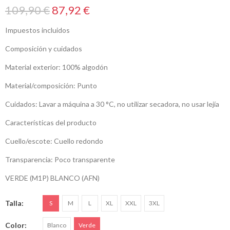
109,90 €
87,92 €
Impuestos incluidos
Composición y cuidados
Material exterior: 100% algodón
Material/composición: Punto
Cuidados: Lavar a máquina a 30 °C, no utilizar secadora, no usar lejía
Características del producto
Cuello/escote: Cuello redondo
Transparencia: Poco transparente
VERDE (M1P) BLANCO (AFN)
Talla
S
M
L
XL
XXL
3XL
Color
Blanco
Verde