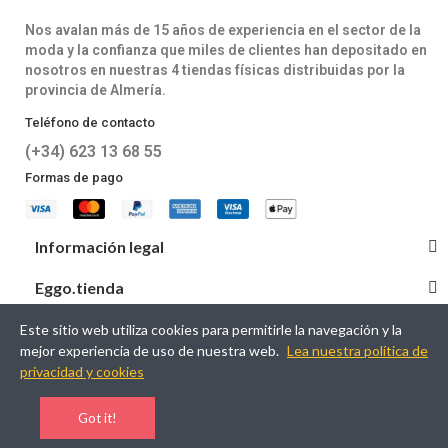
Nos avalan más de 15 años de experiencia en el sector de la
moda y la confianza que miles de clientes han depositado en
nosotros en nuestras 4 tiendas físicas distribuidas por la
provincia de Almería.
Teléfono de contacto
(+34) 623 13 68 55
Formas de pago
Información legal
Eggo.tienda
Este sitio web utiliza cookies para permitirle la navegación y la
mejor experiencia de uso de nuestra web.
Lea nuestra política de
© 2026 EGGO DEL PONIENTE TEXTIL S.L. Desarrollado por
privacidad y cookies
Avansis Comunicaciones.
Got it!