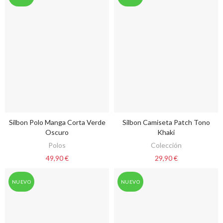
Silbon Polo Manga Corta Verde
Silbon Camiseta Patch Tono
VER OPCIONES
VER OPCIONES
Oscuro
Khaki
Polos
Colección
49,90 €
29,90 €
NUEVO
NUEVO