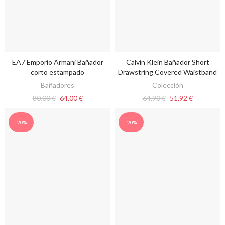
EA7 Emporio Armani Bañador
Calvin Klein Bañador Short
VER OPCIONES
VER OPCIONES
corto estampado
Drawstring Covered Waistband
Bañadores
Colección
80,00 €
64,00 €
64,90 €
51,92 €
-20%
-20%