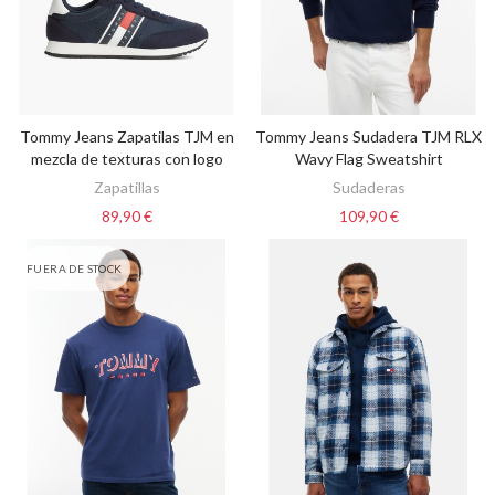
Tommy Jeans Zapatilas TJM en
Tommy Jeans Sudadera TJM RLX
VER OPCIONES
VER OPCIONES
mezcla de texturas con logo
Wavy Flag Sweatshirt
Zapatillas
Sudaderas
89,90 €
109,90 €
FUERA DE STOCK