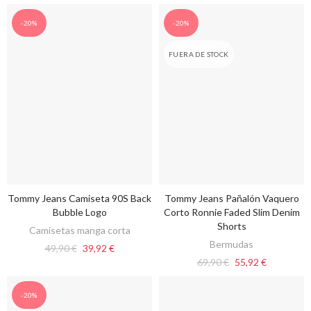
-20%
-20%
FUERA DE STOCK
Tommy Jeans Camiseta 90S Back
Tommy Jeans Pañalón Vaquero
VER OPCIONES
VER OPCIONES
Bubble Logo
Corto Ronnie Faded Slim Denim
Shorts
Camisetas manga corta
Bermudas
49,90 €
39,92 €
69,90 €
55,92 €
-20%