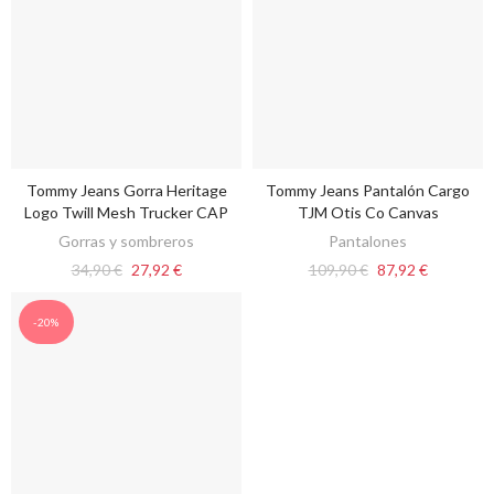
Tommy Jeans Gorra Heritage
Tommy Jeans Pantalón Cargo
VER OPCIONES
VER OPCIONES
Logo Twill Mesh Trucker CAP
TJM Otis Co Canvas
Gorras y sombreros
Pantalones
34,90 €
27,92 €
109,90 €
87,92 €
-20%