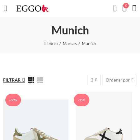
0
Munich
Inicio
Marcas
Munich
FILTRAR
3
Ordenar por
-30%
-30%