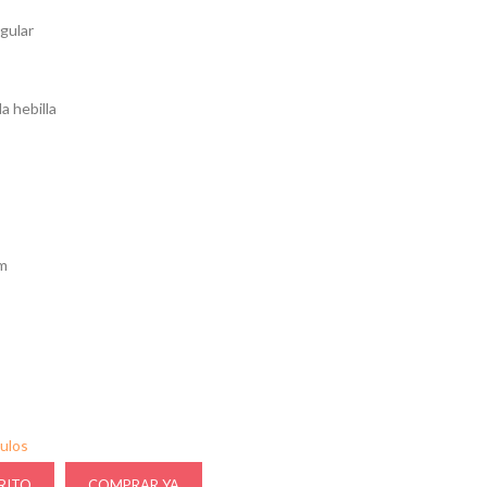
ngular
a hebilla
cm
culos
RITO
COMPRAR YA