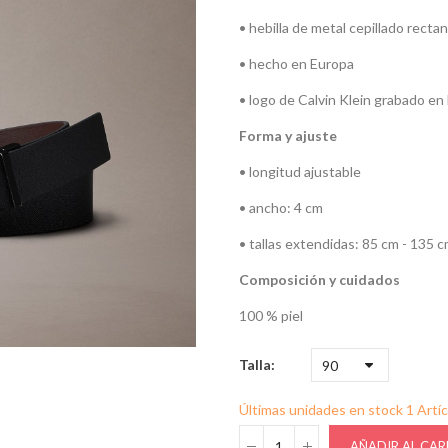
• hebilla de metal cepillado recta
• hecho en Europa
• logo de Calvin Klein grabado en l
Forma y ajuste
• longitud ajustable
• ancho: 4 cm
• tallas extendidas: 85 cm - 135 
Composición y cuidados
100 % piel
Talla
Últimas unidades en stock
1 Artí
AÑADIR AL CAR