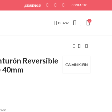
CONTACTO
¡SÍGUENOS!
0
0
Buscar
nturón Reversible
e 40mm
rrón