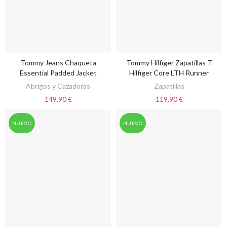
Tommy Jeans Chaqueta
Tommy Hilfiger Zapatillas T
VER OPCIONES
VER OPCIONES
Essential Padded Jacket
Hilfiger Core LTH Runner
Abrigos y Cazadoras
Zapatillas
149,90 €
119,90 €
NUEVO
NUEVO