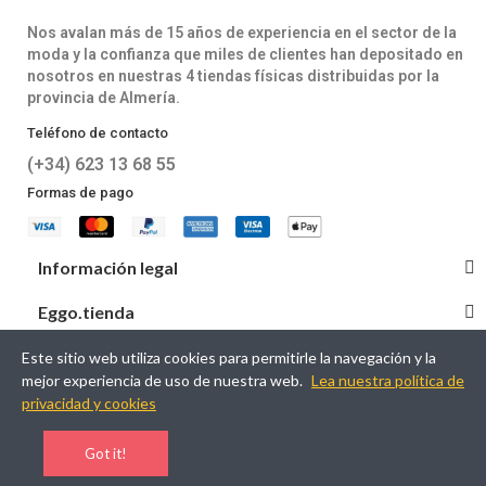
Nos avalan más de 15 años de experiencia en el sector de la
moda y la confianza que miles de clientes han depositado en
nosotros en nuestras 4 tiendas físicas distribuidas por la
provincia de Almería.
Teléfono de contacto
(+34) 623 13 68 55
Formas de pago
Información legal
Eggo.tienda
Este sitio web utiliza cookies para permitirle la navegación y la
mejor experiencia de uso de nuestra web.
Lea nuestra política de
© 2026 EGGO DEL PONIENTE TEXTIL S.L. Desarrollado por
privacidad y cookies
Avansis Comunicaciones.
Got it!