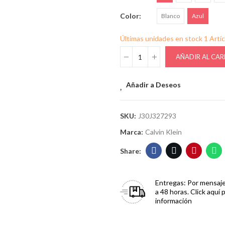
Color
Blanco
Azul
Últimas unidades en stock
1 Artí
AÑADIR AL CAR
Añadir a Deseos
SKU:
J30J327293
Marca:
Calvin Klein
Entregas:
Por mensaje
a 48 horas. Click aquí 
información