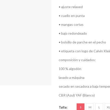
• ajuste relaxed
• cuello en punta
• mangas cortas
• bajo redondeado
• bolsillo de parche en el pecho
• etiqueta con logo de Calvin Klein
composición y cuidados:
100 % algodón
lavado a máquina
secado en secadora a baja tempe
CBR (Azul) YAF (Blanco)
Talla
S
M
L
X