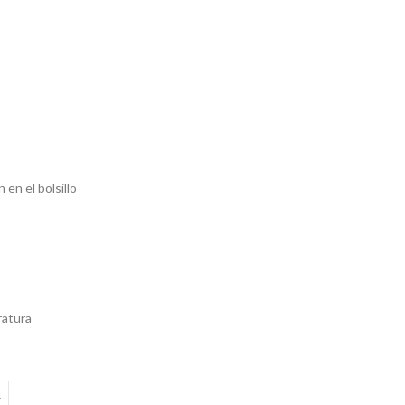
 en el bolsillo
ratura
L